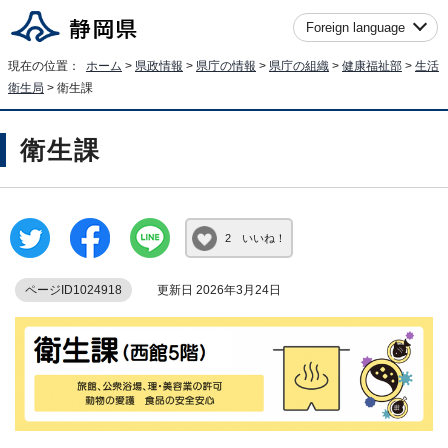
Foreign language
現在の位置：
ホーム
>
県政情報
>
県庁の情報
>
県庁の組織
>
健康福祉部
>
生活
衛生局
> 衛生課
衛生課
2 いいね！
ページID1024918
更新日 2026年3月24日