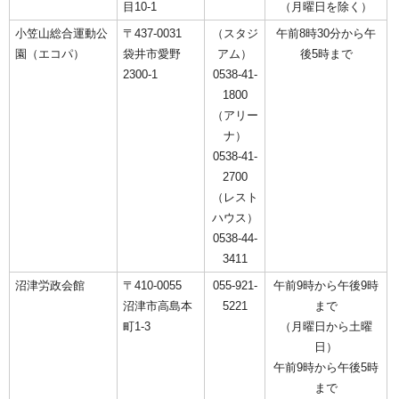
目10-1
（月曜日を除く）
小笠山総合運動公
〒437-0031
（スタジ
午前8時30分から午
園（エコパ）
袋井市愛野
アム）
後5時まで
2300-1
0538-41-
1800
（アリー
ナ）
0538-41-
2700
（レスト
ハウス）
0538-44-
3411
沼津労政会館
〒410-0055
055-921-
午前9時から午後9時
沼津市高島本
5221
まで
町1-3
（月曜日から土曜
日）
午前9時から午後5時
まで