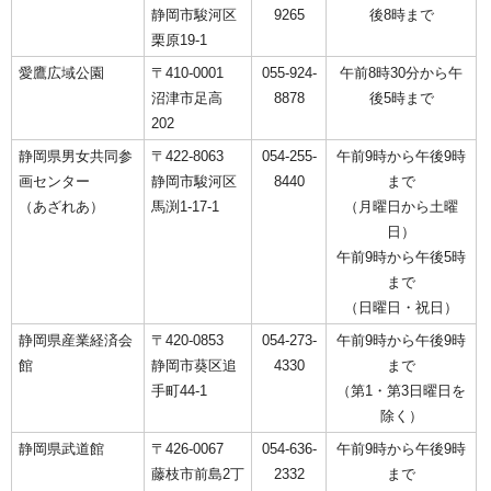
静岡市駿河区
9265
後8時まで
栗原19-1
愛鷹広域公園
〒410-0001
055-924-
午前8時30分から午
沼津市足高
8878
後5時まで
202
静岡県男女共同参
〒422-8063
054-255-
午前9時から午後9時
画センター
静岡市駿河区
8440
まで
（あざれあ）
馬渕1-17-1
（月曜日から土曜
日）
午前9時から午後5時
まで
（日曜日・祝日）
静岡県産業経済会
〒420-0853
054-273-
午前9時から午後9時
館
静岡市葵区追
4330
まで
手町44-1
（第1・第3日曜日を
除く）
静岡県武道館
〒426-0067
054-636-
午前9時から午後9時
藤枝市前島2丁
2332
まで