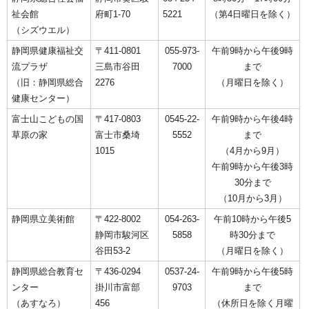
祉会館
府町1-70
5221
（第4日曜日を除く）
（シズウエル）
静岡県健康福祉交
〒411-0801
055-973-
午前9時から午後9時
流プラザ
三島市谷田
7000
まで
（旧：静岡県総合
2276
（月曜日を除く）
健康センター）
富士山こどもの国
〒417-0803
0545-22-
午前9時から午後4時
草原の家
富士市桑埼
5552
まで
1015
（4月から9月）
午前9時から午後3時
30分まで
（10月から3月）
静岡県立美術館
〒422-8002
054-263-
午前10時から午後5
静岡市駿河区
5858
時30分まで
谷田53-2
（月曜日を除く）
静岡県総合教育セ
〒436-0294
0537-24-
午前9時から午後5時
ンター
掛川市富部
9703
まで
（あすなろ）
456
（休所日を除く月曜