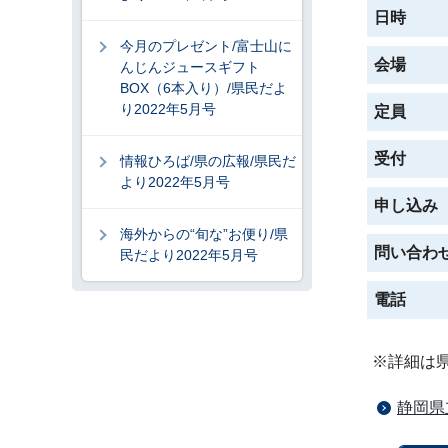
日時
今月のプレゼント/富士山に
会場
んじんジュースギフト
BOX（6本入り）/県民だよ
り2022年5月号
定員
受付
情報ひろば/県の広報/県民だ
より2022年5月号
申し込み
海外からの“旬な”お便り/県
問い合わ
民だより2022年5月号
電話
※詳細は
静岡県