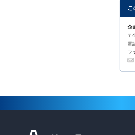
こ
企
〒4
電話
ファ