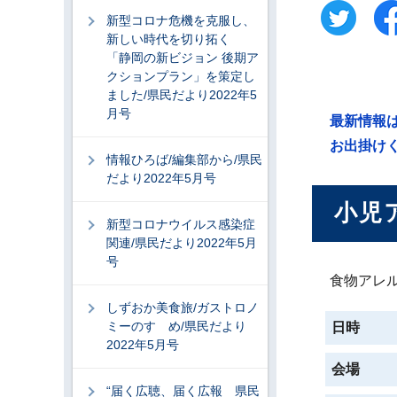
新型コロナ危機を克服し、
新しい時代を切り拓く
「静岡の新ビジョン 後期ア
クションプラン」を策定し
ました/県民だより2022年5
月号
最新情報
お出掛け
情報ひろば/編集部から/県民
だより2022年5月号
小児
新型コロナウイルス感染症
関連/県民だより2022年5月
号
食物アレ
しずおか美食旅/ガストロノ
ミーのすゝめ/県民だより
日時
2022年5月号
会場
“届く広聴、届く広報 県民