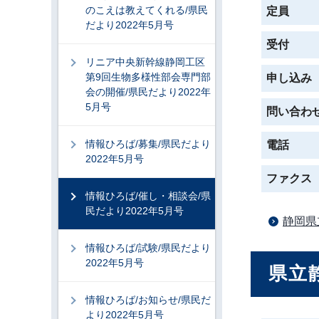
のこえは教えてくれる/県民
定員
だより2022年5月号
受付
リニア中央新幹線静岡工区
第9回生物多様性部会専門部
申し込み
会の開催/県民だより2022年
5月号
問い合わ
情報ひろば/募集/県民だより
電話
2022年5月号
ファクス
情報ひろば/催し・相談会/県
民だより2022年5月号
静岡県
情報ひろば/試験/県民だより
2022年5月号
県立
情報ひろば/お知らせ/県民だ
より2022年5月号