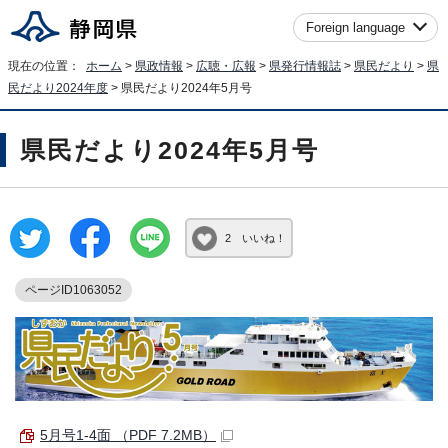
Foreign language
現在の位置：
ホーム
>
県政情報
>
広聴・広報
>
県発行情報誌
>
県民だより
>
県
民だより2024年度
> 県民だより2024年5月号
県民だより2024年5月号
2 いいね！
ページID1063052
5月号1-4面 （PDF 7.2MB）