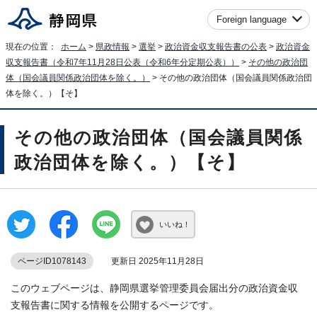
Foreign language
現在の位置：
ホーム
>
県政情報
>
選挙
>
政治資金収支報告書の公表
>
政治資金
収支報告書（令和7年11月28日公表（令和6年分定期公表））
>
その他の政治団
体（国会議員関係政治団体を除く。）
> その他の政治団体（国会議員関係政治団
体を除く。）【そ】
その他の政治団体（国会議員関係
政治団体を除く。）【そ】
いいね！
ページID1078143
更新日 2025年11月28日
このウェブページは、静岡県選挙管理委員会届出分の政治資金収
支報告書に関する情報を公開するページです。