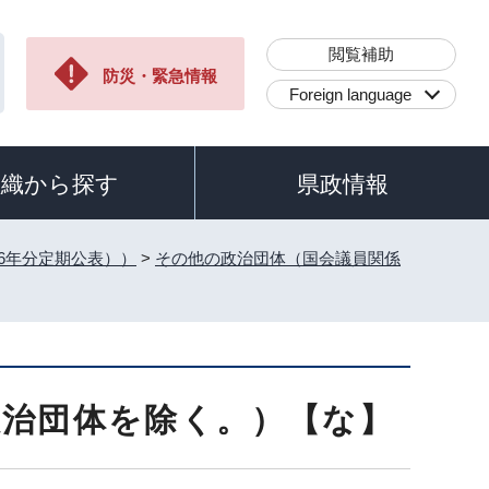
閲覧補助
防災・緊急情報
Foreign language
組織から探す
県政情報
和6年分定期公表））
>
その他の政治団体（国会議員関係
政治団体を除く。）【な】