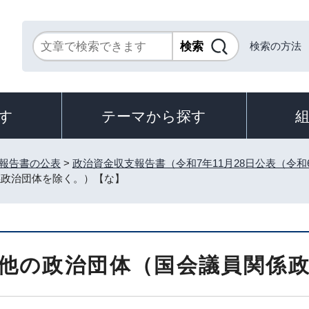
検索の方法
す
テーマから探す
報告書の公表
>
政治資金収支報告書（令和7年11月28日公表（令
係政治団体を除く。）【な】
他の政治団体（国会議員関係