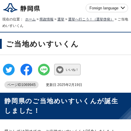
Foreign language
現在の位置：
ホーム
>
県政情報
>
選挙
>
選挙へ行こう！（選挙啓発）
> ご当地
めいすいくん
ご当地めいすいくん
いいね！
ページID1069945
更新日 2025年2月19日
静岡県のご当地めいすいくんが誕生
しました！