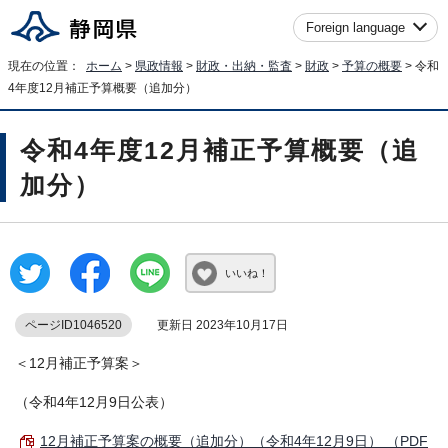
Foreign language
現在の位置：
ホーム
>
県政情報
>
財政・出納・監査
>
財政
>
予算の概要
> 令和
4年度12月補正予算概要（追加分）
令和4年度12月補正予算概要（追
加分）
いいね！
ページID1046520
更新日 2023年10月17日
＜12月補正予算案＞
（令和4年12月9日公表）
12月補正予算案の概要（追加分）（令和4年12月9日） （PDF