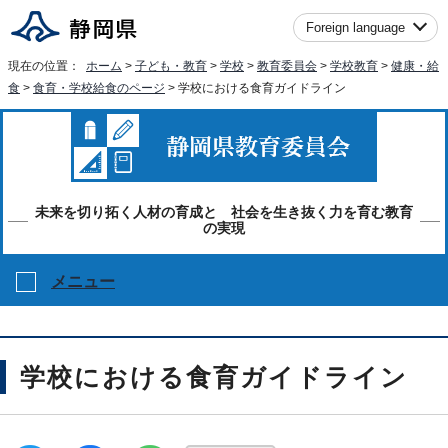
Foreign language
現在の位置：
ホーム
>
子ども・教育
>
学校
>
教育委員会
>
学校教育
>
健康・給
食
>
食育・学校給食のページ
> 学校における食育ガイドライン
未来を切り拓く人材の育成と 社会を生き抜く力を育む教育
の実現
メニュー
学校における食育ガイドライン