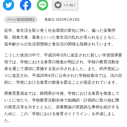
いいね！
ページID1032061
更新日 2023年1月13日
近年、食生活を取り巻く社会環境の変化に伴い、偏った栄養摂
取、朝食欠食、孤食といった食生活の乱れが見られるとともに、
低年齢からの生活習慣病と食生活の関係も指摘されています。
こうした状況の中で、平成20年3月に改定された新しい学習指導要
領では、学校における食育の推進が明記され、学校の教育活動全
体を通じて適切に実施する旨が示されました。また、約半世紀ぶ
りに改定され、平成20年6月に公布された学校給食法では、法の目
的に、学校における食育の推進を図ることが規定されています。
県教育委員会では、静岡県が今後、学校における食育を推進して
いくに当たり、学校教育活動全体で組織的・計画的に取り組む際
の留意点等を示すとともに、栄養教諭の実践的な事例を紹介する
ために、この「学校における食育ガイドライン」を作成しまし
た。