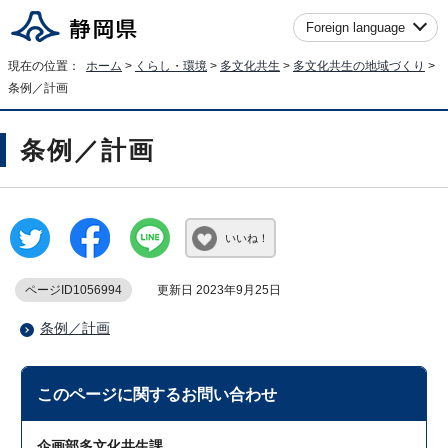
Foreign language
現在の位置：
ホーム
>
くらし・環境
>
多文化共生
>
多文化共生の地域づくり
>
条例／計画
条例／計画
いいね！
ページID1056994
更新日 2023年9月25日
条例／計画
このページに関する
お問い合わせ
企画部多文化共生課