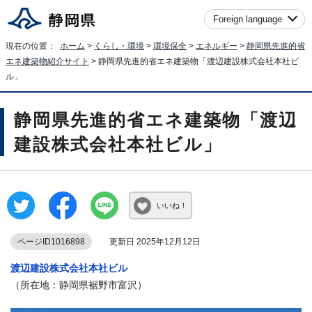
Foreign language
現在の位置：
ホーム
>
くらし・環境
>
環境保全
>
エネルギー
>
静岡県先進的省
エネ建築物紹介サイト
> 静岡県先進的省エネ建築物「渡辺建設株式会社本社ビ
ル」
静岡県先進的省エネ建築物「渡辺
建設株式会社本社ビル」
いいね！
ページID1016898
更新日 2025年12月12日
渡辺建設株式会社本社ビル
（所在地：静岡県裾野市富沢）