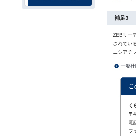
補足3
ZEBリ
されてい
ニシアチ
一般社
こ
く
〒4
電話
ファ