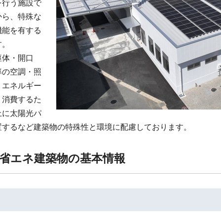
を行う施設で
から、特殊な
機能を有する
す。
躯体・開口
率の空調・照
、エネルギー
り消費するた
上に太陽光パ
置するなど建築物の特殊性と環境に配慮しております。
省エネ建築物の基本情報
名