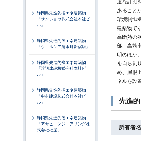
度な計測
あること
静岡県先進的省エネ建築物
「サンショウ株式会社本社ビ
環境制御
ル」
建築物で
高断熱の
静岡県先進的省エネ建築物
部、高効
「ウエルシア清水町新宿店」
明のほか
静岡県先進的省エネ建築物
を自ら創
「渡辺建設株式会社本社ビ
め、屋根
ル」
ネルを設
静岡県先進的省エネ建築物
「中村建設株式会社本社ビ
先進的
ル」
静岡県先進的省エネ建築物
「アサヒエンジニアリング株
所有者
式会社社屋」