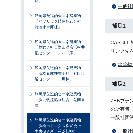
店」
一般社
静岡県先進的省エネ建築物
「パブリック技建株式会社
補足1
特装車車庫棟」
静岡県先進的省エネ建築物
CASBE
「株式会社天野回漕店浜松共
リンク先
配センター チルド庫」
建築物
静岡県先進的省エネ建築物
「浜松倉庫株式会社 都田流
通センター 二期棟」
補足2
静岡県先進的省エネ建築物
「浜北物流協同組合 竜南倉
ZEBプラ
庫」
の所有者
一般社団
静岡県先進的省エネ建築物
「浜松ホトニクス株式会社
一般社
中央研究所 第2計測棟」