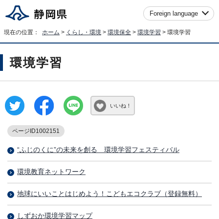
Foreign language
現在の位置：
ホーム
>
くらし・環境
>
環境保全
>
環境学習
> 環境学習
環境学習
いいね！
ページID1002151
“ふじのくに”の未来を創る 環境学習フェスティバル
環境教育ネットワーク
地球にいいことはじめよう！こどもエコクラブ（登録無料）
しずおか環境学習マップ