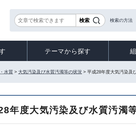
検索の方法
す
テーマから探す
・水質
>
大気汚染及び水質汚濁等の状況
> 平成28年度大気汚染
28年度大気汚染及び水質汚濁