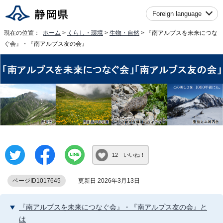
Foreign language
現在の位置：
ホーム
>
くらし・環境
>
生物・自然
> 『南アルプスを未来につな
ぐ会』・『南アルプス友の会』
12 いいね！
ページID1017645
更新日 2026年3月13日
『南アルプスを未来につなぐ会』・『南アルプス友の会』と
は