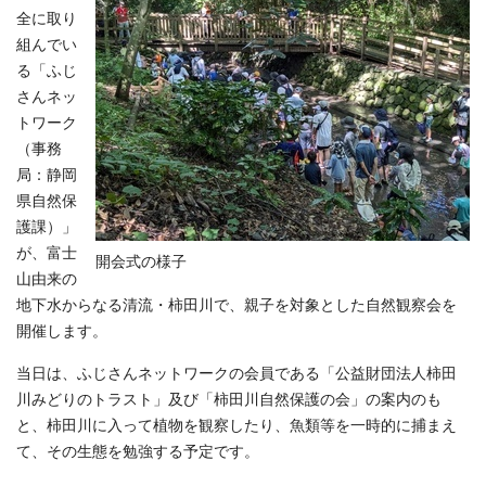
全に取り
組んでい
る「ふじ
さんネッ
トワーク
（事務
局：静岡
県自然保
護課）」
が、富士
開会式の様子
山由来の
地下水からなる清流・柿田川で、親子を対象とした自然観察会を
開催します。
当日は、ふじさんネットワークの会員である「公益財団法人柿田
川みどりのトラスト」及び「柿田川自然保護の会」の案内のも
と、柿田川に入って植物を観察したり、魚類等を一時的に捕まえ
て、その生態を勉強する予定です。