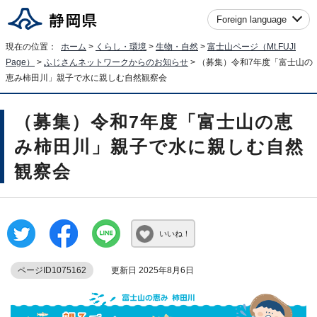
Foreign language
現在の位置：
ホーム
>
くらし・環境
>
生物・自然
>
富士山ページ（
Mt.FUJI
Page
）
>
ふじさんネットワークからのお知らせ
> （募集）令和7年度「富士山の
恵み柿田川」親子で水に親しむ自然観察会
（募集）令和7年度「富士山の恵
み柿田川」親子で水に親しむ自然
観察会
いいね！
ページID1075162
更新日 2025年8月6日