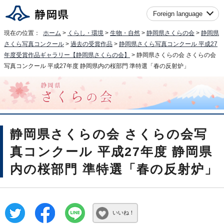
Foreign language
現在の位置：
ホーム
>
くらし・環境
>
生物・自然
>
静岡県さくらの会
>
静岡県
さくら写真コンクール
>
過去の受賞作品
>
静岡県さくら写真コンクール 平成27
年度受賞作品ギャラリー【静岡県さくらの会】
> 静岡県さくらの会 さくらの会
写真コンクール 平成27年度 静岡県内の桜部門 準特選「春の反射炉」
静岡県さくらの会 さくらの会写
真コンクール 平成27年度 静岡県
内の桜部門 準特選「春の反射炉」
いいね！