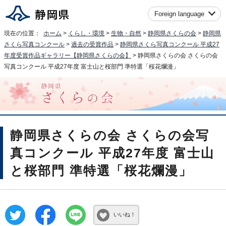
Foreign language
現在の位置：
ホーム
>
くらし・環境
>
生物・自然
>
静岡県さくらの会
>
静岡県
さくら写真コンクール
>
過去の受賞作品
>
静岡県さくら写真コンクール 平成27
年度受賞作品ギャラリー【静岡県さくらの会】
> 静岡県さくらの会 さくらの会
写真コンクール 平成27年度 富士山と桜部門 準特選「桜花爛漫」
静岡県さくらの会 さくらの会写
真コンクール 平成27年度 富士山
と桜部門 準特選「桜花爛漫」
いいね！