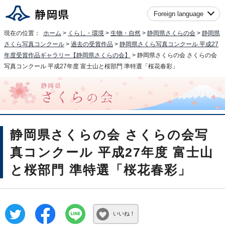
Foreign language
現在の位置：
ホーム
>
くらし・環境
>
生物・自然
>
静岡県さくらの会
>
静岡県
さくら写真コンクール
>
過去の受賞作品
>
静岡県さくら写真コンクール 平成27
年度受賞作品ギャラリー【静岡県さくらの会】
> 静岡県さくらの会 さくらの会
写真コンクール 平成27年度 富士山と桜部門 準特選「桜花春彩」
静岡県さくらの会 さくらの会写
真コンクール 平成27年度 富士山
と桜部門 準特選「桜花春彩」
いいね！