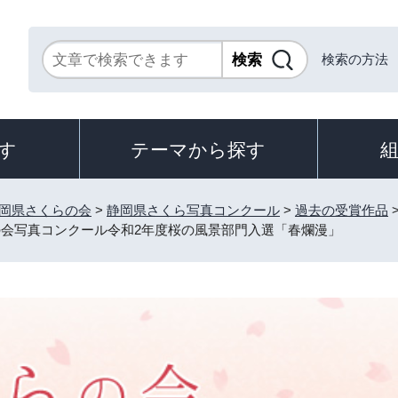
検索の方法
す
テーマから探す
岡県さくらの会
>
静岡県さくら写真コンクール
>
過去の受賞作品
の会写真コンクール令和2年度桜の風景部門入選「春爛漫」