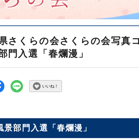
県さくらの会さくらの会写真コ
部門入選「春爛漫」
いいね！
風景部門入選「春爛漫」