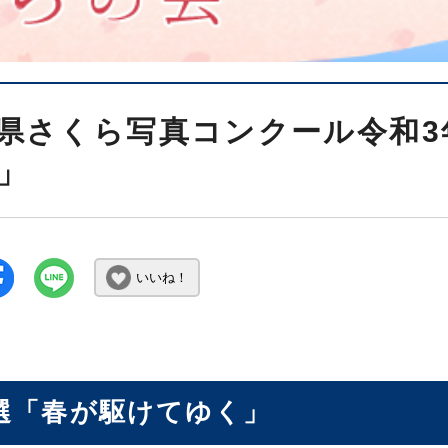
県さくら写真コンクール令和3
」
いいね！
選「春が駆けてゆく」