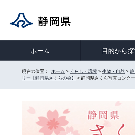
目的から探
ホーム
現在の位置：
ホーム
>
くらし・環境
>
生物・自然
>
静
リー【静岡県さくらの会】
> 静岡県さくら写真コンク