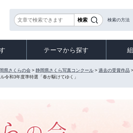
検索の方法
す
テーマから探す
岡県さくらの会
>
静岡県さくら写真コンクール
>
過去の受賞作品
ール令和3年度準特選「春が駆けてゆく」