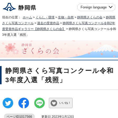
Foreign language
現在の位置：
ホーム
>
くらし・環境
>
生物・自然
>
静岡県さくらの会
>
静岡県
さくら写真コンクール
>
過去の受賞作品
>
静岡県さくら写真コンクール令和2年
度受賞作品ギャラリー【静岡県さくらの会】
> 静岡県さくら写真コンクール令和
3年度入選「残照」
静岡県さくら写真コンクール令和
3年度入選「残照」
いいね！
ページID1017566
更新日 2023年1月13日