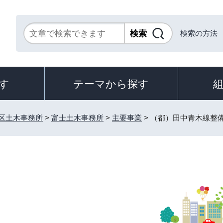
検索の方法
す
テーマから探す
区土木事務所
>
富士土木事務所
>
主要事業
> （都）田中青木線整