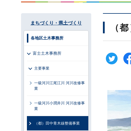
まちづくり・県土づくり
（都
各地区土木事務所
富士土木事務所
主要事業
一級河川江尾江川 河川改修事
業
一級河川小潤井川 河川改修事
業
（都）田中青木線整備事業