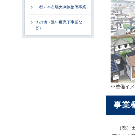
（都）本市場大渕線整備事業
その他（過年度完了事業な
ど）
※整備イメ
事業
（都）田