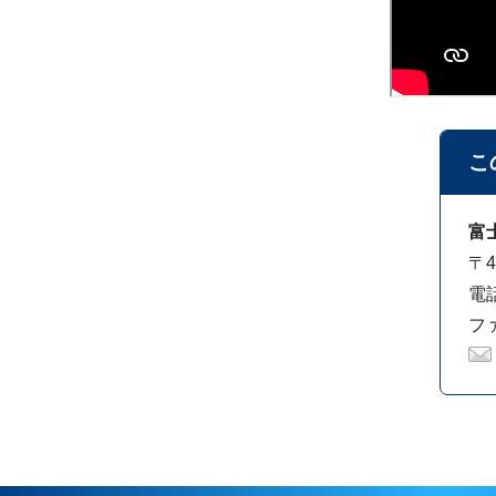
こ
富
〒4
電話
ファ