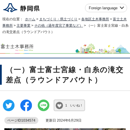
Foreign language
現在の位置：
ホーム
>
まちづくり・県土づくり
>
各地区土木事務所
>
富士土木
事務所
>
主要事業
>
その他（過年度完了事業など）
> （一）富士富士宮線・白糸
の滝交差点（ラウンドアバウト）
（一）富士富士宮線・白糸の滝交
差点（ラウンドアバウト）
1 いいね！
ページID1034574
更新日 2024年6月29日