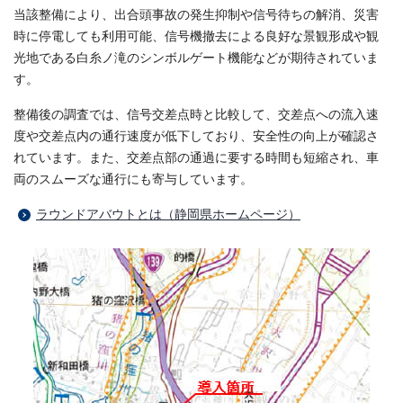
当該整備により、出合頭事故の発生抑制や信号待ちの解消、災害
時に停電しても利用可能、信号機撤去による良好な景観形成や観
光地である白糸ノ滝のシンボルゲート機能などが期待されていま
す。
整備後の調査では、信号交差点時と比較して、交差点への流入速
度や交差点内の通行速度が低下しており、安全性の向上が確認さ
れています。また、交差点部の通過に要する時間も短縮され、車
両のスムーズな通行にも寄与しています。
ラウンドアバウトとは（静岡県ホームページ）