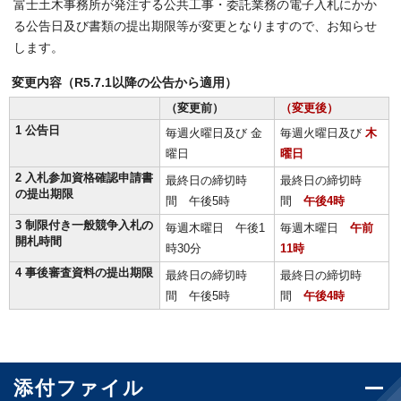
富士土木事務所が発注する公共工事・委託業務の電子入札にかか
る公告日及び書類の提出期限等が変更となりますので、お知らせ
します。
変更内容（R5.7.1以降の公告から適用）
（変更前）
（変更後）
1 公告日
毎週火曜日及び 金
毎週火曜日及び
木
曜日
曜日
2 入札参加資格確認申請書
最終日の締切時
最終日の締切時
の提出期限
間 午後5時
間
午後4時
3 制限付き一般競争入札の
毎週木曜日 午後1
毎週木曜日
午前
開札時間
時30分
11時
4 事後審査資料の提出期限
最終日の締切時
最終日の締切時
間 午後5時
間
午後4時
添付ファイル