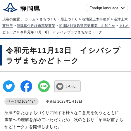
Foreign language
現在の位置：
ホーム
>
まちづくり・県土づくり
>
各地区土木事務所
>
沼津土木
事務所
>
沼津駅付近鉄道高架事業
>
沼津駅付近鉄道高架事業 お知らせ
>
まちか
どトーク
> 令和元年11月13日 イシバシプラザまちかどトーク
令和元年11月13日 イシバシプ
ラザまちかどトーク
いいね！
ページID1034494
更新日 2023年1月13日
沼津の新たなまちづくりに関する様々なご意見を伺うとともに、
事業への理解を深めていただくため、次のとおり「沼津駅前まち
かどトーク」を開催しました。