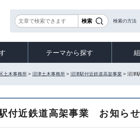
検索の方法
す
テーマから探す
区土木事務所
>
沼津土木事務所
>
沼津駅付近鉄道高架事業
> 沼津
駅付近鉄道高架事業 お知ら