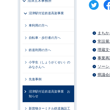
沼津土木事務所
沼津駅付近鉄道高架事業
車利用の方へ
まちか
自転車・歩行者の方へ
常設展
埋蔵文
鉄道利用の方へ
事業再
小学生（しょうがくせい）の
ソーシ
みなさんへ
県議会
先進事例
沼津駅付近鉄道高架事業 お
知らせ
新貨物ターミナル鉄道施設工