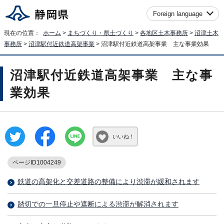
Foreign language
現在の位置：
ホーム
>
まちづくり・県土づくり
>
各地区土木事務所
>
沼津土木
事務所
>
沼津駅付近鉄道高架事業
> 沼津駅付近鉄道高架事業 主な事業効果
沼津駅付近鉄道高架事業 主な事
業効果
いいね！
ページID1004249
鉄道の高架化と交差道路の整備により渋滞が緩和されます
踏切での一旦停止や遮断による渋滞が解消されます