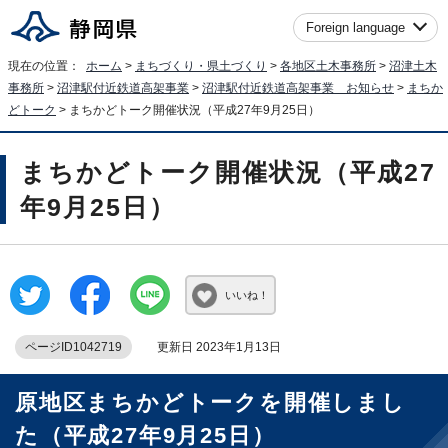
Foreign language
現在の位置：
ホーム
>
まちづくり・県土づくり
>
各地区土木事務所
>
沼津土木
事務所
>
沼津駅付近鉄道高架事業
>
沼津駅付近鉄道高架事業 お知らせ
>
まちか
どトーク
> まちかどトーク開催状況（平成27年9月25日）
まちかどトーク開催状況（平成27
年9月25日）
いいね！
ページID1042719
更新日 2023年1月13日
原地区まちかどトークを開催しまし
た（平成27年9月25日）