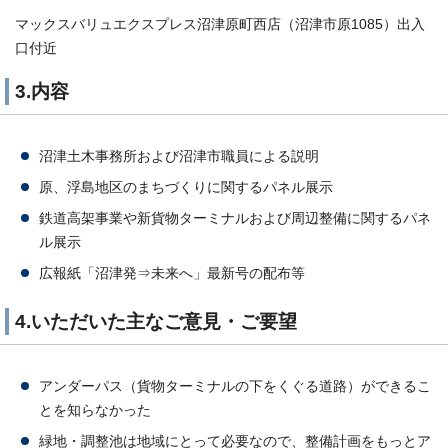
マックスバリュエクスプレス沼津原町西店（沼津市原1085）出入
口付近
3.内容
沼津土木事務所および沼津市職員による説明
原、浮島地区のまちづくりに関するパネル展示
鉄道高架事業や新貨物ターミナルおよび周辺整備に関するパネ
ル展示
広報紙「沼津発⇒未来へ」最新号の配布等
4.いただいた主なご意見・ご要望
アンダーパス（貨物ターミナルの下をくぐる道路）ができるこ
とを知らなかった
緑地・調整池は地域にとって必要なので、整備計画をもっとア