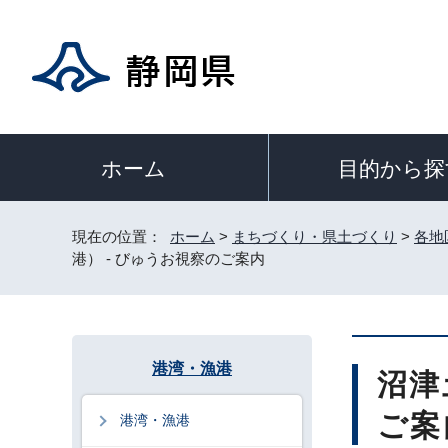
目的から探
ホーム
現在の位置：
ホーム
>
まちづくり・県土づくり
>
各地
港） - びゅうお視察のご案内
港湾・漁港
沼津
ご案
港湾・漁港