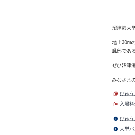
沼津港大
地上30m
臓部であ
ぜひ沼津
みなさま
びゅうお
入場料
びゅう
大型バ