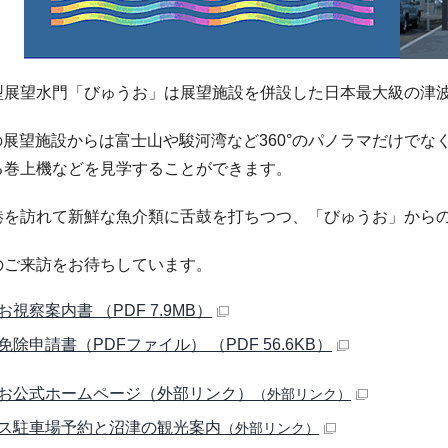
型展望水門「びゅうお」は展望施設を併設した日本最大級の津
の展望施設からは富士山や駿河湾など360°のパノラマだけで
る巻上機などを見学することができます。
港を訪れて新鮮な魚介類に舌鼓を打ちつつ、「びゅうお」から
のご来訪をお待ちしています。
視察案内書 （PDF 7.9MB）
免除申請書（PDFファイル） （PDF 56.6KB）
お公式ホームページ（外部リンク）
（外部リンク）
ス駐車場予約と沼津の観光案内
（外部リンク）