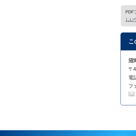
PD
しい
こ
沼
〒
電話
ファ