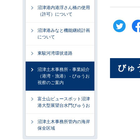
沼津港内港浮さん橋の使用
（許可）について
沼津港みなと機能継続計画
について
東駿河湾環状道路
びゅ
沼津土木事務所 - 事業紹介
（港湾・漁港） - びゅうお
視察のご案内
富士山ビュースポット沼津
港大型展望台水門びゅうお
沼津土木事務所管内の海岸
保全区域