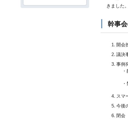
きました
幹事会
開会
議決
事例
・
・
スマ
今後
閉会