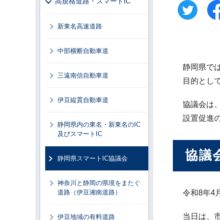
高規格道路・スマートIC
新東名高速道路
中部横断自動車道
静岡県で
三遠南信自動車道
目的として
伊豆縦貫自動車道
協議会は
設置促進
静岡県内の東名・新東名のIC
及びスマートIC
協議
静岡県スマートIC協議会
神奈川と静岡の県境をまたぐ
道路（伊豆湘南道路）
令和8年4
当日は、
伊豆地域の有料道路