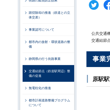
街路の延焼防止効果
踏切除却の推進（鉄道との立
体交差）
事業認可について
公共交通
交通結節
都市内の放射・環状道路の整
備
事業
静岡県の行う街路事業
交通結節点（鉄道駅周辺）整
備の促進
原駅駅
無電柱化の推進
都市計画道路整備プログラム
について