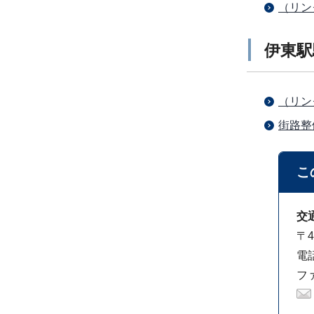
（リン
伊東駅
（リン
街路整
こ
交
〒4
電話
ファ