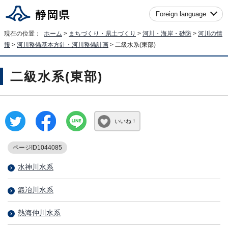
Foreign language
現在の位置：
ホーム
>
まちづくり・県土づくり
>
河川・海岸・砂防
>
河川の情
報
>
河川整備基本方針・河川整備計画
> 二級水系(東部)
二級水系(東部)
いいね！
ページID1044085
水神川水系
鍛冶川水系
熱海仲川水系