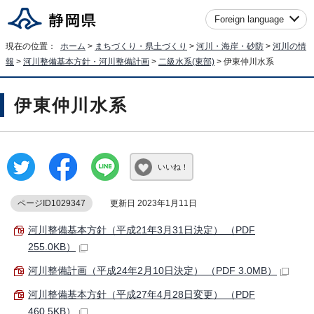
Foreign language
現在の位置：
ホーム
>
まちづくり・県土づくり
>
河川・海岸・砂防
>
河川の情
報
>
河川整備基本方針・河川整備計画
>
二級水系(東部)
> 伊東仲川水系
伊東仲川水系
いいね！
ページID1029347
更新日 2023年1月11日
河川整備基本方針（平成21年3月31日決定） （PDF
255.0KB）
河川整備計画（平成24年2月10日決定） （PDF 3.0MB）
河川整備基本方針（平成27年4月28日変更） （PDF
460.5KB）