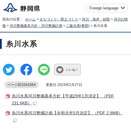
Foreign language
現在の位置：
ホーム
>
まちづくり・県土づくり
>
河川・海岸・砂防
>
河川の情
報
>
河川整備基本方針・河川整備計画
>
二級水系(東部)
> 糸川水系
糸川水系
いいね！
ページID1043364
更新日 2023年2月27日
糸川水系河川整備基本方針【平成29年1月決定】 （PDF
231.6KB）
糸川水系河川整備計画【令和元年5月決定】 （PDF 2.9MB）