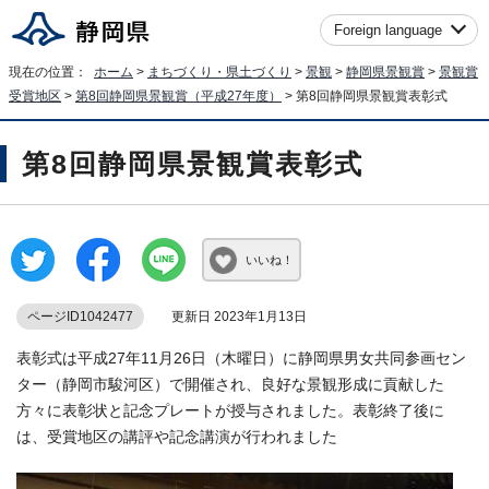
Foreign language
現在の位置：
ホーム
>
まちづくり・県土づくり
>
景観
>
静岡県景観賞
>
景観賞
受賞地区
>
第8回静岡県景観賞（平成27年度）
> 第8回静岡県景観賞表彰式
第8回静岡県景観賞表彰式
いいね！
ページID1042477
更新日 2023年1月13日
表彰式は平成27年11月26日（木曜日）に静岡県男女共同参画セン
ター（静岡市駿河区）で開催され、良好な景観形成に貢献した
方々に表彰状と記念プレートが授与されました。表彰終了後に
は、受賞地区の講評や記念講演が行われました