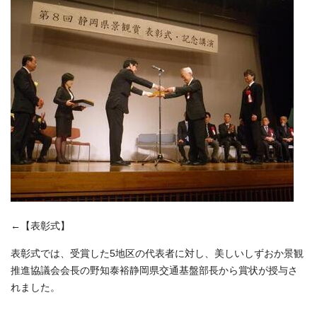
←【表彰式】
表彰式では、受賞した5地区の代表者に対し、美しいしずおか景観
推進協議会会長の野知泰裕静岡県交通基盤部長から賞状が授与さ
れました。