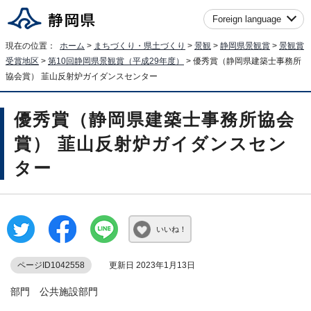
Foreign language
現在の位置：
ホーム
>
まちづくり・県土づくり
>
景観
>
静岡県景観賞
>
景観賞
受賞地区
>
第10回静岡県景観賞（平成29年度）
> 優秀賞（静岡県建築士事務所
協会賞） 韮山反射炉ガイダンスセンター
優秀賞（静岡県建築士事務所協会
賞） 韮山反射炉ガイダンスセン
ター
いいね！
ページID1042558
更新日 2023年1月13日
部門 公共施設部門