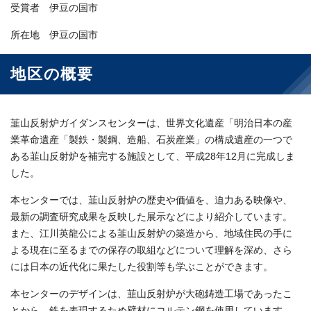
受賞者 伊豆の国市
所在地 伊豆の国市
地区の概要
韮山反射炉ガイダンスセンターは、世界文化遺産「明治日本の産
業革命遺産「製鉄・製鋼、造船、石炭産業」の構成遺産の一つで
ある韮山反射炉を補完する施設として、平成28年12月に完成しま
した。
本センターでは、韮山反射炉の歴史や価値を、迫力ある映像や、
最新の調査研究成果を反映した展示などにより紹介しています。
また、江川英龍公による韮山反射炉の築造から、地域住民の手に
よる現在に至るまでの保存の取組などについて理解を深め、さら
には日本の近代化に果たした役割等も学ぶことができます。
本センターのデザインは、韮山反射炉が大砲鋳造工場であったこ
とから、鉄を表現するため壁材にコルテン鋼を使用しています。