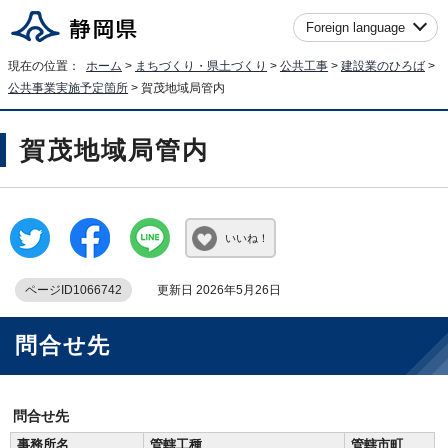
Foreign language
現在の位置：
ホーム
>
まちづくり・県土づくり
>
公共工事
>
建設業のひろば
>
公共事業実施予定箇所
> 賀茂地域局管内
賀茂地域局管内
いいね！
ページID1066742
更新日 2026年5月26日
問合せ先
問合せ先
事務所名
管轄工種
管轄市町