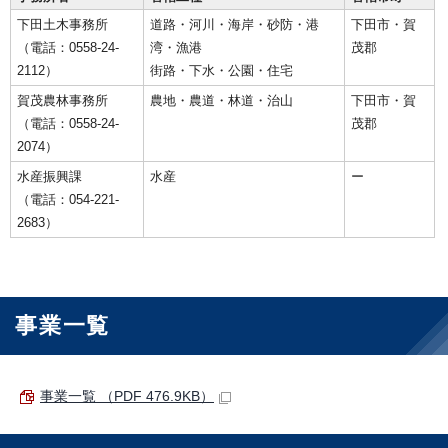
下田土木事務所
道路・河川・海岸・砂防・港
下田市・賀
（電話：0558-24-
湾・漁港
茂郡
2112）
街路・下水・公園・住宅
賀茂農林事務所
農地・農道・林道・治山
下田市・賀
（電話：0558-24-
茂郡
2074）
水産振興課
水産
ー
（電話：054-221-
2683）
事業一覧
事業一覧 （PDF 476.9KB）