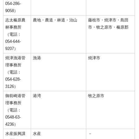
054-286-
9058）
志太榛原農
農地・農道・林道・治山
藤枝市・焼津市・島田
林事務所
市・牧之原市・榛原郡
（電話：
054-644-
9207）
焼津漁港管
漁港
焼津市
理事務所
（電話：
054-628-
3126）
御前崎港管
港湾
牧之原市
理事務所
（電話：
0548-63-
4236）
水産振興課
水産
－