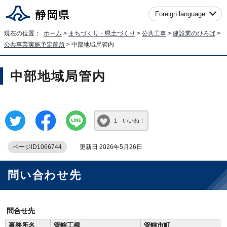
Foreign language
現在の位置：
ホーム
>
まちづくり・県土づくり
>
公共工事
>
建設業のひろば
>
公共事業実施予定箇所
> 中部地域局管内
中部地域局管内
1 いいね！
ページID1066744
更新日 2026年5月26日
問い合わせ先
問合せ先
事務所名
管轄工種
管轄市町