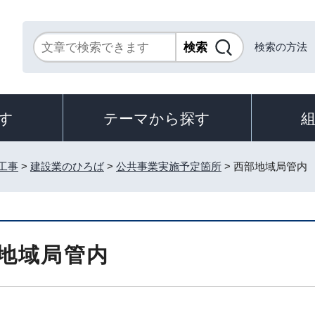
検索の方法
す
テーマから探す
工事
>
建設業のひろば
>
公共事業実施予定箇所
> 西部地域局管内
地域局管内