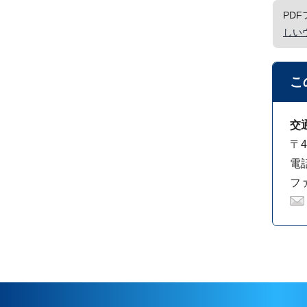
PD
しい
こ
交
〒4
電話
ファ