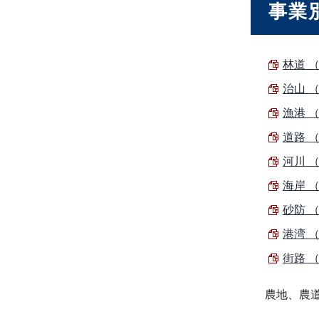
事業
林道 （
治山 （
漁港 （
道路 （
河川 （
海岸 （
砂防 （
港湾 （
街路 （
農地、農