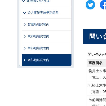
建設業のひろば
公共事業実施予定箇所
賀茂地域局管内
問い
東部地域局管内
中部地域局管内
問い合わ
西部地域局管内
事務所名
袋井土木
（電話：053
浜松土木
（電話：053
御前崎港