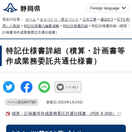
Foreign language
現在の位置：
ホーム
>
まちづくり・県土づくり
>
公共工事
>
建設ICT
>
ICTを利
用した取組
>
特記仕様書の編纂省略
>
特記仕様書詳細
> 特記仕様書詳細（積算・
計画書等作成業務委託共通仕様書）
特記仕様書詳細（積算・計画書等
作成業務委託共通仕様書）
いいね！
ページID1047780
更新日 2023年1月24日
積算・計画書等作成業務委託共通仕様書 （PDF 8.2KB）