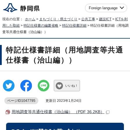
Foreign language
現在の位置：
ホーム
>
まちづくり・県土づくり
>
公共工事
>
建設ICT
>
ICTを利
用した取組
>
特記仕様書の編纂省略
>
特記仕様書詳細
> 特記仕様書詳細（用地調
査等共通仕様書（治山編））
特記仕様書詳細（用地調査等共通
仕様書（治山編））
いいね！
ページID1047795
更新日 2023年1月24日
用地調査等共通仕様書（治山編） （PDF 36.2KB）