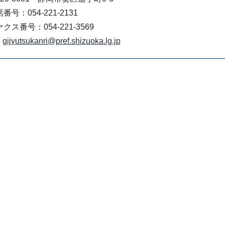
番号：054-221-2131
クス番号：054-221-3569
gijyutsukanri@pref.shizuoka.lg.jp