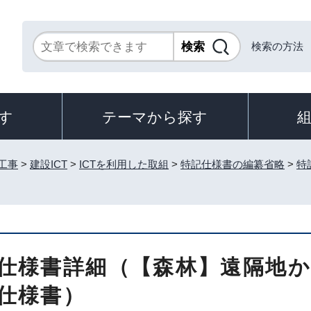
検索の方法
す
テーマから探す
工事
>
建設ICT
>
ICTを利用した取組
>
特記仕様書の編纂省略
>
特
仕様書詳細（【森林】遠隔地
仕様書）