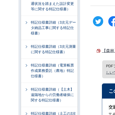
通状況を踏まえた設計変更
等に関する特記仕様書）
特記仕様書詳細（3次元デー
タ納品工事に関する特記仕
様書）
特記仕様書詳細（3次元測量
【森林
に関する特記仕様書）
特記仕様書詳細（電算帳票
PD
作成業務委託（農地）特記
しい
仕様書）
特記仕様書詳細（【土木】
こ
遠隔地からの労働者確保に
関する特記仕様書）
交
特記仕様書詳細（土工の3次
〒4