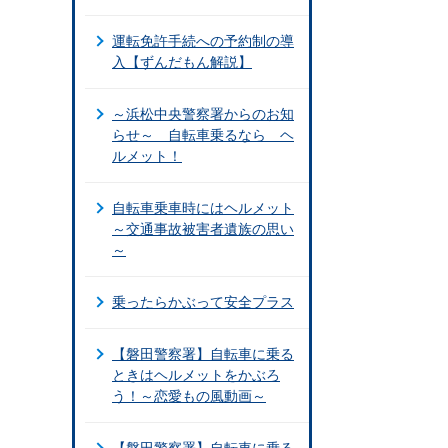
運転免許手続への予約制の導
入【ずんだもん解説】
～浜松中央警察署からのお知
らせ～ 自転車乗るなら ヘ
ルメット！
自転車乗車時にはヘルメット
～交通事故被害者遺族の思い
～
乗ったらかぶって安全プラス
【磐田警察署】自転車に乗る
ときはヘルメットをかぶろ
う！～恋愛もの風動画～