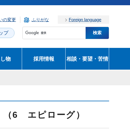
いの変更
ふりがな
Foreign language
ップ
とし物
採用情報
相談・要望・苦情
！（6 エピローグ）