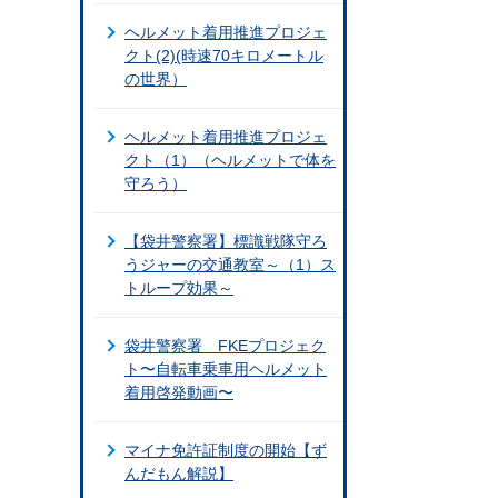
ヘルメット着用推進プロジェ
クト(2)(時速70キロメートル
の世界）
ヘルメット着用推進プロジェ
クト（1）（ヘルメットで体を
守ろう）
【袋井警察署】標識戦隊守ろ
うジャーの交通教室～（1）ス
トループ効果～
袋井警察署 FKEプロジェク
ト〜自転車乗車用ヘルメット
着用啓発動画〜
マイナ免許証制度の開始【ず
んだもん解説】