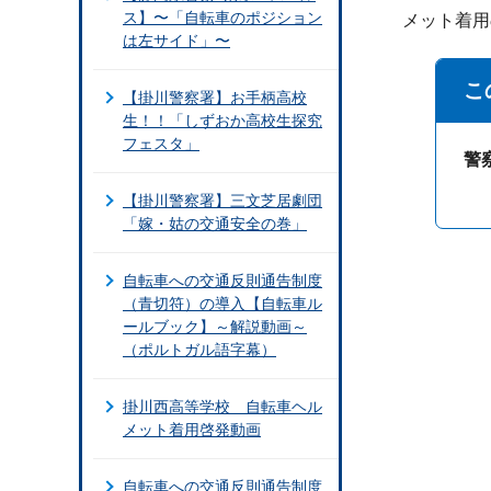
ス】〜「自転車のポジション
メット着用
は左サイド」〜
こ
【掛川警察署】お手柄高校
生！！「しずおか高校生探究
フェスタ」
警
【掛川警察署】三文芝居劇団
「嫁・姑の交通安全の巻」
自転車への交通反則通告制度
（青切符）の導入【自転車ル
ールブック】～解説動画～
（ポルトガル語字幕）
掛川西高等学校 自転車ヘル
メット着用啓発動画
自転車への交通反則通告制度