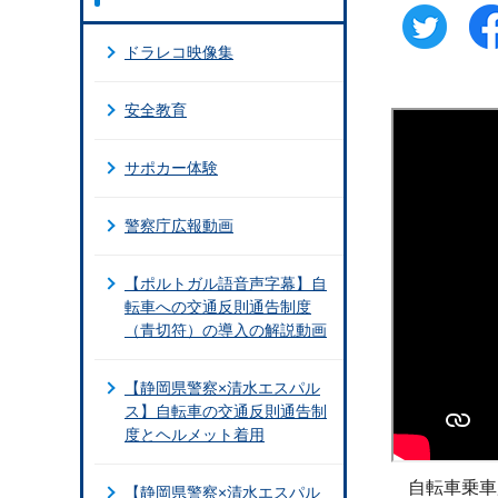
ドラレコ映像集
安全教育
サポカー体験
警察庁広報動画
【ポルトガル語音声字幕】自
転車への交通反則通告制度
（青切符）の導入の解説動画
【静岡県警察×清水エスパル
ス】自転車の交通反則通告制
度とヘルメット着用
自転車乗車
【静岡県警察×清水エスパル