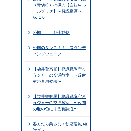
（青切符）の導入【自転車ル
ールブック】～解説動画～
Ver1.0
恐怖！！ 野生動物
恐怖のダンス！！ スタンデ
ィングウェーブ
【袋井警察署】標識戦隊守ろ
うジャーの交通教室 〜反射
材の着用効果〜
【袋井警察署】標識戦隊守ろ
うジャーの交通教室 〜夜間
の服の色による視認性〜
呑んだら乗るな！飲酒運転 絶
対ダメ！