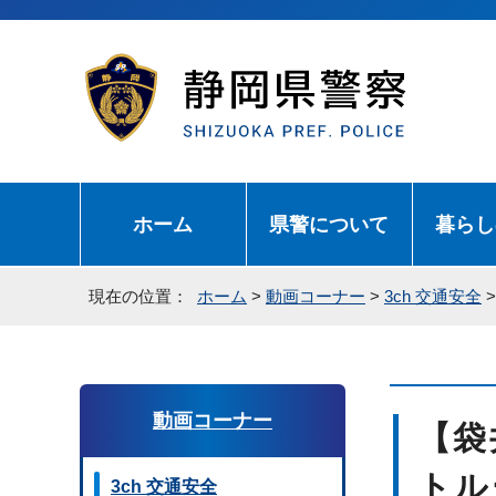
ホーム
県警について
暮らし
現在の位置：
ホーム
>
動画コーナー
>
3ch 交通安全
動画コーナー
【袋
トル
3ch 交通安全