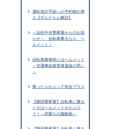
運転免許手続への予約制の導
入【ずんだもん解説】
～浜松中央警察署からのお知
らせ～ 自転車乗るなら ヘ
ルメット！
自転車乗車時にはヘルメット
～交通事故被害者遺族の思い
～
乗ったらかぶって安全プラス
【磐田警察署】自転車に乗る
ときはヘルメットをかぶろ
う！～恋愛もの風動画～
【磐田警察署】自転車に乗る