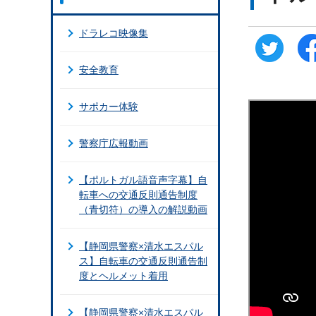
ドラレコ映像集
安全教育
サポカー体験
警察庁広報動画
【ポルトガル語音声字幕】自
転車への交通反則通告制度
（青切符）の導入の解説動画
【静岡県警察×清水エスパル
ス】自転車の交通反則通告制
度とヘルメット着用
【静岡県警察×清水エスパル