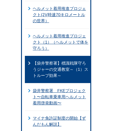
ヘルメット着用推進プロジェ
クト(2)(時速70キロメートル
の世界）
ヘルメット着用推進プロジェ
クト（1）（ヘルメットで体を
守ろう）
【袋井警察署】標識戦隊守ろ
うジャーの交通教室～（1）ス
トループ効果～
袋井警察署 FKEプロジェク
ト〜自転車乗車用ヘルメット
着用啓発動画〜
マイナ免許証制度の開始【ず
んだもん解説】