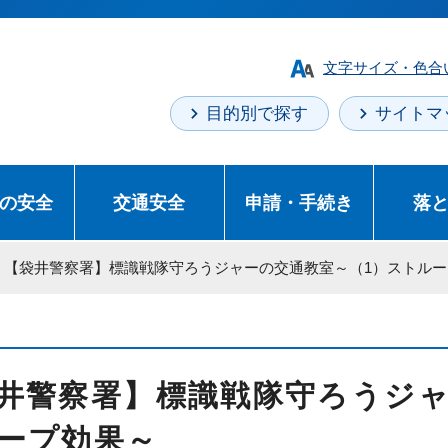
文字サイズ・色合
目的別で探す
サイトマ
の安全
交通安全
申請・手続き
落
> 【袋井警察署】標識戦隊守ろうジャーの交通教室～（1）ストル
井警察署】標識戦隊守ろうジャ
ープ効果～