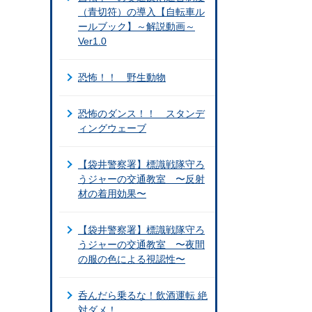
（青切符）の導入【自転車ル
ールブック】～解説動画～
Ver1.0
恐怖！！ 野生動物
恐怖のダンス！！ スタンデ
ィングウェーブ
【袋井警察署】標識戦隊守ろ
うジャーの交通教室 〜反射
材の着用効果〜
【袋井警察署】標識戦隊守ろ
うジャーの交通教室 〜夜間
の服の色による視認性〜
呑んだら乗るな！飲酒運転 絶
対ダメ！