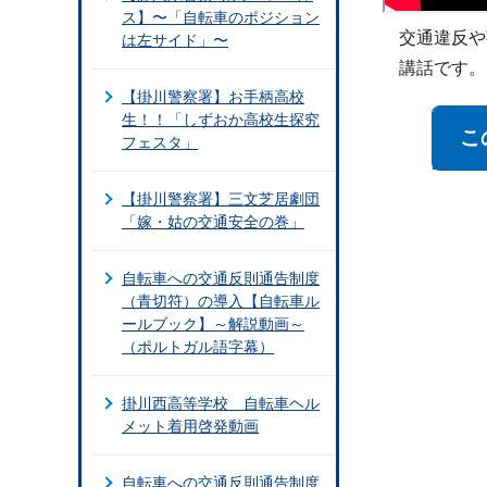
ス】〜「自転車のポジション
交通違反や
は左サイド」〜
講話です。
【掛川警察署】お手柄高校
生！！「しずおか高校生探究
こ
フェスタ」
【掛川警察署】三文芝居劇団
「嫁・姑の交通安全の巻」
自転車への交通反則通告制度
（青切符）の導入【自転車ル
ールブック】～解説動画～
（ポルトガル語字幕）
掛川西高等学校 自転車ヘル
メット着用啓発動画
自転車への交通反則通告制度