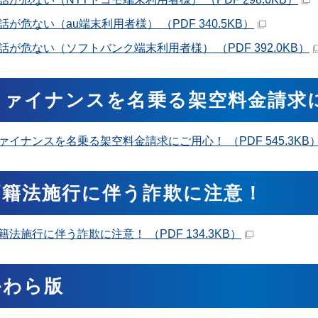
話が危ない（au端末利用者様） （PDF 340.5KB）
話が危ない（ソフトバンク端末利用者様） （PDF 392.0KB）
Tファイナンスを名乗る架空料金請求
ファイナンスを名乗る架空料金請求にご用心！ （PDF 545.3KB
戸籍法施行に伴う詐欺に注意！
籍法施行に伴う詐欺に注意！ （PDF 134.3KB）
かわら版