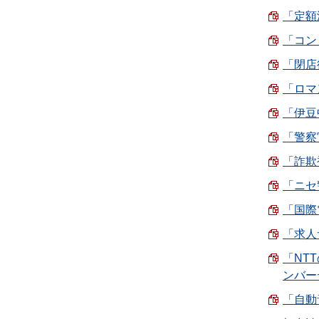
「定額
「コン
「閉店
「ロマ
「伊豆
「警察
「詐欺
「ニセ
「国際
「求人
「NT
ンバー
「自動