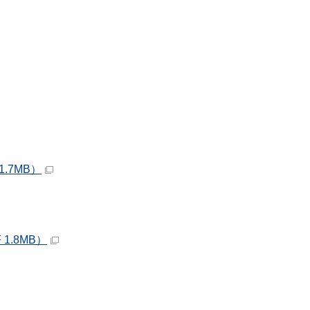
.7MB）
.8MB）