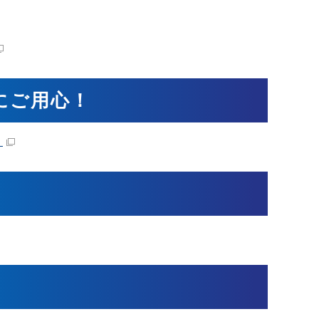
にご用心！
）