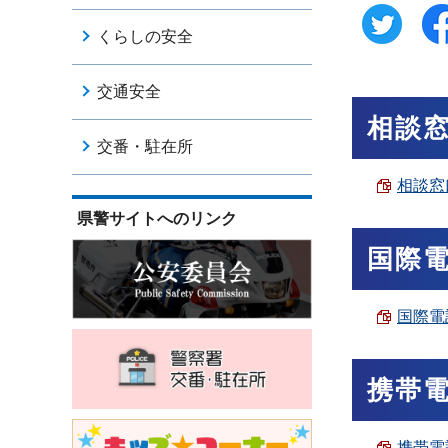
くらしの安全
交通安全
相談
交番・駐在所
相談窓口
県警サイトへのリンク
国際
国際電
携帯
携帯電