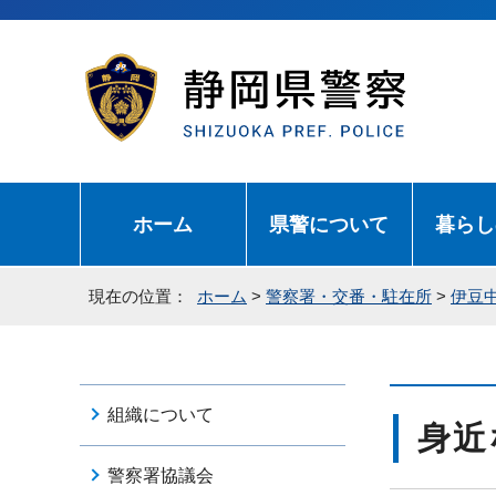
ホーム
県警について
暮らし
現在の位置：
ホーム
>
警察署・交番・駐在所
>
伊豆
組織について
身近
警察署協議会