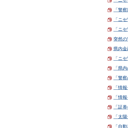
「ニセ
「警察
「ニセ
「ニセ
突然の
県内金
「ニセ警
「県内
「警察
「情報セ
「情報セ
「証券
「太陽
「自動車