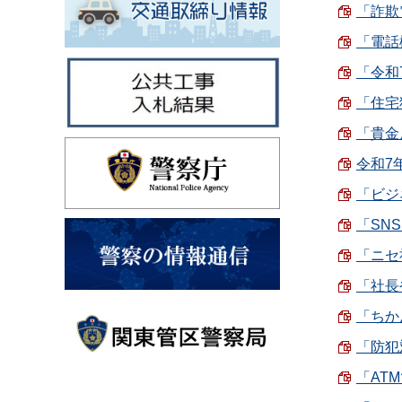
「詐欺
「電話
「令和7
「住宅
「貴金
令和7年
「ビジ
「SNS
「ニセ社
「社長
「ちか
「防犯対
「ATM