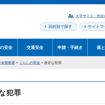
文字サイズ・色合
目的別で探す
サイトマ
の安全
交通安全
申請・手続き
落
中央警察署
>
くらしの安全
> 身近な犯罪
な犯罪