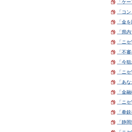
「ケー
「コン
「金を
「県内
「ニセ警
「不審
「今狙
「ニセ
「あな
「金融
「ニセ
「拳銃
「静岡