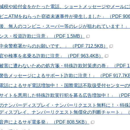
減税や給付金をかたった電話、ショートメッセージやメールに注意！」
ビニATMをねらった窃盗未遂事件が発生しました」 （PDF 906.
後、無人のコンビニ・スーパー等のレジが狙われています！」 （P
ンス・投資詐欺に注意」 （PDF 1.5MB）
中央警察署からのお願いです。」 （PDF 712.5KB）
官や検事を名乗る詐欺に注意」 （PDF 963.4KB）
被害に遭わないための処方箋・特殊詐欺対策虎の巻」 （PDF 1.
警告メッセージによるサポート詐欺に注意！」 （PDF 917.7K
電話によるサギ電話増加中！・国際電話不取扱受付センターの申込み
サイトを悪用した特殊詐欺実行犯を募る広告増加中！」 （PDF 8
Tのナンバーディスプレイ・ナンバーリクエスト無料に！・特
ディスプレイ、ナンバーリクエスト無償化の判断チャート」 （PD
音声によるサギ電多発」 （PDF 808.5KB）