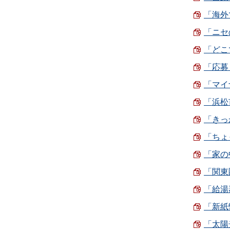
「海外
「ニセの
「どこ
「応募
「マイ
「浜松
「きっか
「ちょっ
「家の中
「関東圏
「給湯
「新紙
「太陽