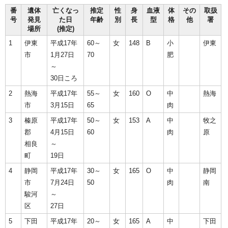
番
遺体
亡くなっ
推定
性
身
血液
体
その
取扱
号
発見
た日
年齢
別
長
型
格
他
署
場所
(推定)
1
伊東
平成17年
60～
女
148
B
小
伊東
市
1月27日
70
肥
～
30日ころ
2
熱海
平成17年
55～
女
160
O
中
熱海
市
3月15日
65
肉
3
榛原
平成17年
50～
女
153
A
中
牧之
郡
4月15日
60
肉
原
相良
～
町
19日
4
静岡
平成17年
30～
女
165
O
中
静岡
市
7月24日
50
肉
南
駿河
～
区
27日
5
下田
平成17年
20～
女
165
A
中
下田