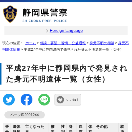
Foreign language
現在の位置：
ホーム
>
相談・要望・苦情・公益通報
>
身元不明の相談
>
身元不
明遺体情報
> 平成27年中に静岡県内で発見された身元不明遺体一覧（女性）
平成27年中に静岡県内で発見され
た身元不明遺体一覧（女性）
いいね！
ページID2001244
番
遺体
亡くなった
推
性
身
血
体
その他
取
号
発見
日
定
別
長
液
格
扱