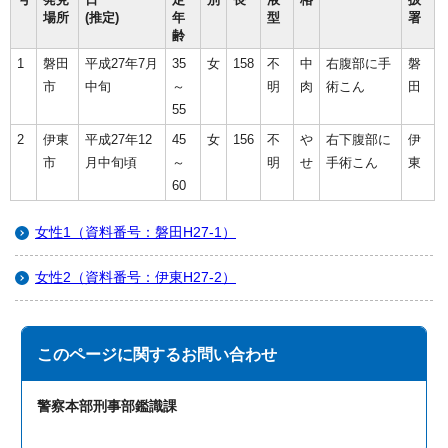
場所
(推定)
年
型
署
齢
1
磐田
平成27年7月
35
女
158
不
中
右腹部に手
磐
市
中旬
～
明
肉
術こん
田
55
2
伊東
平成27年12
45
女
156
不
や
右下腹部に
伊
市
月中旬頃
～
明
せ
手術こん
東
60
女性1（資料番号：磐田H27-1）
女性2（資料番号：伊東H27-2）
このページに関する
お問い合わせ
警察本部刑事部鑑識課