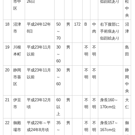
市中
26日
似顔絵あり
松
区
中
央
18
沼津
平成24年12年
50
男
172
B
中
右下腹部に
沼
市
8日
～
肉
手術痕あり
津
70
似顔絵あり
19
川根
平成23年11月
30
男
不
不
島
本町
以前
～
明
明
田
60
20
静岡
平成23年11月
30
男
不
不
静
市葵
以前
～
明
明
岡
区
60
中
央
21
伊豆
平成23年12月
60
男
不
不
身長160～
大
市
頃
以
明
明
170cm位
仁
上
22
御殿
平成22年～平
35
男
不
不
身長157～
御
場市
成24年8月頃
～
明
明
167cm位
殿