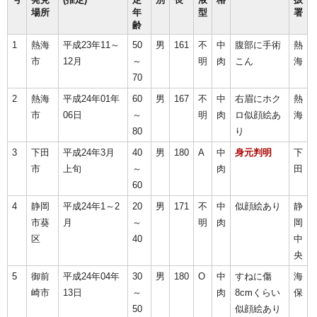
場所
年
型
署
齢
1
熱海
平成23年11～
50
男
161
不
中
腹部に手術
熱
市
12月
～
明
肉
こん
海
70
2
熱海
平成24年01年
60
男
167
不
中
右眉にホク
熱
市
06日
～
明
肉
ロ似顔絵あ
海
80
り
3
下田
平成24年3月
40
男
180
A
中
身元判明
下
市
上旬
～
肉
田
60
4
静岡
平成24年1～2
20
男
171
不
中
似顔絵あり
静
市葵
月
～
明
肉
岡
区
40
中
央
5
御前
平成24年04年
30
男
180
O
中
すねに傷
海
崎市
13日
～
肉
8cmくらい
保
50
似顔絵あり