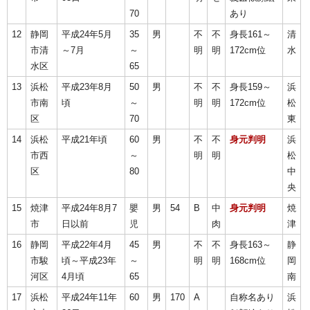
70
あり
12
静岡
平成24年5月
35
男
不
不
身長161～
清
市清
～7月
～
明
明
172cm位
水
水区
65
13
浜松
平成23年8月
50
男
不
不
身長159～
浜
市南
頃
～
明
明
172cm位
松
区
70
東
14
浜松
平成21年頃
60
男
不
不
身元判明
浜
市西
～
明
明
松
区
80
中
央
15
焼津
平成24年8月7
嬰
男
54
B
中
身元判明
焼
市
日以前
児
肉
津
16
静岡
平成22年4月
45
男
不
不
身長163～
静
市駿
頃～平成23年
～
明
明
168cm位
岡
河区
4月頃
65
南
17
浜松
平成24年11年
60
男
170
A
自称名あり
浜