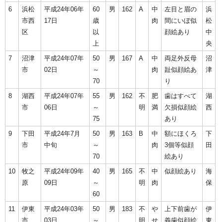
6
浜松
平成24年06年
60
男
162
A
中
左目と眉の
浜
市西
17日
歳
肉
間にいぼ似
松
区
以
顔絵あり
中
上
央
7
沼津
平成24年07年
50
男
167
A
中
両足外反母
沼
市
02日
～
肉
趾似顔絵あ
津
70
り
8
湖西
平成24年07年
55
男
162
不
肥
歯はすべて
湖
市
06日
～
明
満
欠損似顔絵
西
75
あり
9
下田
平成24年7月
50
男
163
B
中
額にほくろ
下
市
中旬
～
肉
3個等似顔
田
70
絵あり
10
牧之
平成24年09年
40
男
165
不
中
似顔絵あり
海
原
09日
～
明
肉
保
60
11
伊東
平成24年03年
50
男
183
不
や
上下前歯が
伊
市
03日
～
明
せ
義歯似顔絵
東