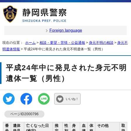
Foreign language
現在の位置：
ホーム
>
相談・要望・苦情・公益通報
>
身元不明の相談
>
身元不
明遺体情報
> 平成24年中に発見された身元不明遺体一覧（男性）
平成24年中に発見された身元不明
遺体一覧（男性）
いいね！
ページID2000796
番
遺体
亡くなった日
推
性
身
血
体
その他
取
号
発見
(推定)
定
別
長
液
格
扱