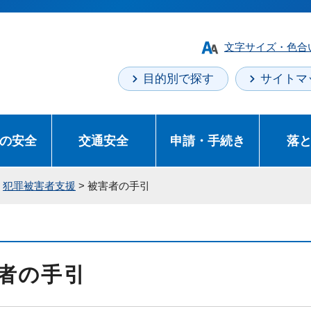
文字サイズ・色合
目的別で探す
サイトマ
の安全
交通安全
申請・手続き
落
>
犯罪被害者支援
> 被害者の手引
者の手引