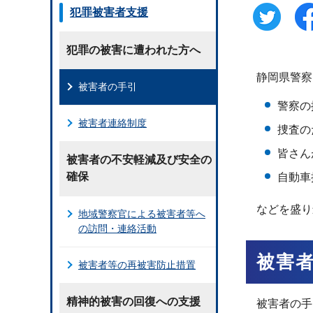
犯罪被害者支援
犯罪の被害に遭われた方へ
静岡県警察
被害者の手引
警察の
被害者連絡制度
捜査の
皆さん
被害者の不安軽減及び安全の
確保
自動車
などを盛り
地域警察官による被害者等へ
の訪問・連絡活動
被害
被害者等の再被害防止措置
精神的被害の回復への支援
被害者の手