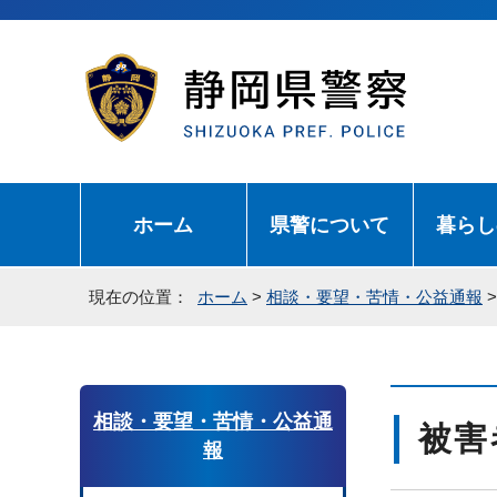
ホーム
県警について
暮らし
現在の位置：
ホーム
>
相談・要望・苦情・公益通報
相談・要望・苦情・公益通
被害
報