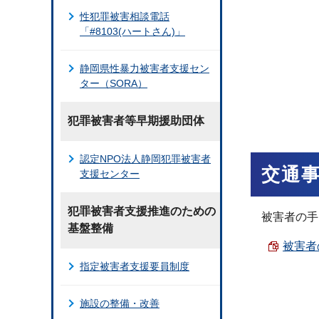
性犯罪被害相談電話
「#8103(ハートさん)」
静岡県性暴力被害者支援セン
ター（SORA）
犯罪被害者等早期援助団体
認定NPO法人静岡犯罪被害者
交通
支援センター
犯罪被害者支援推進のための
被害者の手
基盤整備
被害者の
指定被害者支援要員制度
施設の整備・改善